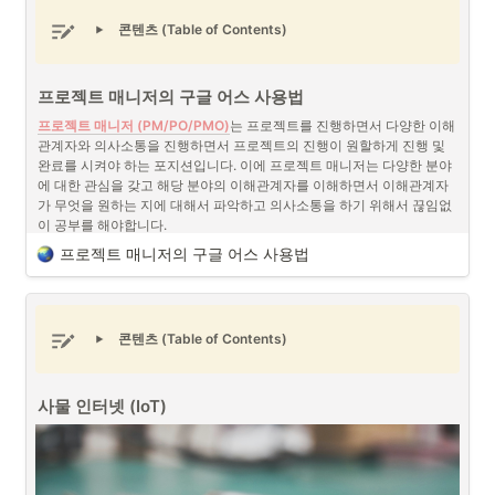
No.
핵심 능력
세부 능력
콘텐츠 (Table of Contents)
1
리더쉽과 팀 관리 능력
동기 부여, 
2
전략적 사고
비전 설정, 
프로젝트 매니저의 구글 어스 사용법
프로젝트 매니저(PM/PO)와 디지털 노마드 (출처 : Unsplash)
3
기획 및 관리 능력
프로젝트 관리
프로젝트 매니저 (PM/PO/PMO)
는 프로젝트를 진행하면서 다양한 이해
관계자와 의사소통을 진행하면서 프로젝트의 진행이 원할하게 진행 및 
4
커뮤니케이션 능력
명확한 의사
완료를 시켜야 하는 포지션입니다. 이에 프로젝트 매니저는 다양한 분야
디지털 노마드 (Digital Nomad)란 인터넷과 디지털 기술을 활용하
에 대한 관심을 갖고 해당 분야의 이해관계자를 이해하면서 이해관계자
여 장소에 구애받지 않고 일하는 사람을 의미합니다.
5
기술적 이해
기술적 지식,
가 무엇을 원하는 지에 대해서 파악하고 의사소통을 하기 위해서 끊임없
이 공부를 해야합니다.
6
문제 해결 및 분석 능력
분석 능력, 
프로젝트 매니저(PM/PO)
로서 다양한 프로젝트를 진행 관리를 해온 경
프로젝트 매니저의 구글 어스 사용법
험으로서 프로젝트 매니저는 디지털 노마드라는 단어와 매우 어울리는 
7
고객 중심 사고
사용자 경험 (
단어가 아닐까란 생각을 합니다. 
동남아시아
 및 다양한 현장 등에서 인터
체계적 관리와 시각화 - 구글 어스
넷을 통해 업무를 처리하고 이제는 거의 모든 물건에 인터넷이 연결되는
프로젝트 매니저의 구글 어스 사용법 (출처 : 구글 어스)
사물 인터넷 (IoT)
 등이 흔해지는 시기에는 더욱이 디지털 노마드로서의 
콘텐츠 (Table of Contents)
삶에 대해서 생각해봐야할 것입니다. 개인적으로 디지털 노마드로서의 
프로젝트 매니저는 프로젝트를 관리하면서 가장 신경쓰는 것은 어떻게 
프로젝트 매니저의 장점과 단점에 대해서 이야기 해보도록 하겠습니다. 
하면 가장 효과적으로 프로젝트 팀원들 사이에서 의사소통이 원활하게 
진행될 수 있을까에 대해서 고민합니다. 이러한 문제를 해결하기 위해서 
사물 인터넷 (IoT)
다양한 협업툴 서비스들이 등장하고 있습니다. 예를 들면 노션 (Notion), 
피그마 (Figma), 깃허브 (Github) 등이 있습니다. 이러한 툴들은 앱이나 
웹을 개발하는 데 보다 쉽게 체계적으로 관리하고 시각화를 해서 프로젝
트 팀원들간의 의사소통을 원활하게 진행시킵니다.