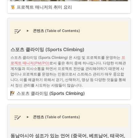
형태에 대한 특징을 이해하고 프로젝트 진행시에 프로젝트를 지원할 수 
프로젝트 매니저의 취미 요리
있는 커뮤니티를 구축할 때 활용할 수 있을 것입니다.
B2B 커뮤니티와 B2C 커뮤니티
콘텐츠 (Table of Contents)
스포츠 클라이밍 (Sports Climbing)
프로젝트 매니저의 취미 요리 (출처 : Unsplash)
스포츠 클라이밍 (Sports Climbing) 은 사업 및 프로젝트를 운영하는 
프
프로젝트 매니저 (PM/PO)
로서 요리는 좋은 취미 중에 하나입니다. 프로
로젝트 매니저(PM/PO)
로서 좋은 취미 중에 하나입니다. 다양한 이해관
젝트 매니저들의 특성상 
디지털 노마드
와 같이 다양한 나라와 지역 등에
계자들과 의사소통을 하면서 프로젝트 전반을 관리해야하기 때문에 사
서 업무를 하는 경우가 많고 그에 따라 그 나라와 지역의 음식을 접하게 
업이나 프로젝트를 운영하는 인원으로서 스트레스 관리가 매우 중요합
되는 경우가 많습니다. 음식은 그 나라와 지역의 문화를 이해하고 새로운 
니다. 이를 해결하기 위해서 걷기, 산책하기, 명상 등 다양한 것들을 통해
사람들과 네트워킹 및 아이스 브레이킹을 할때에 쓰일 수 있는 좋은 매개
서 정신 관리를 시도하는 사람들이 많습니다.
체이며, 요리를 하는 과정들을 보거나 직접 즐기는 것은 하나의 즐거움이
스포츠 클라이밍 (Sports Climbing)
기도 합니다.
올림픽 정식 종목
2021년 올림픽 정식 종목으로 채택되기도 한 클라이밍은 정신적, 육체적
하나의 작은 프로젝트, 요리
콘텐츠 (Table of Contents)
인 효과가 뛰어난 운동입니다. 정신적 효과와 육체적 효과는 다음과 같습
또한 프로젝트 매니저로서 요리를 하는 과정은 가히 작은 하나의 프로젝
니다.
트를 진행 및 조율 관리하는 과정과 비슷합니다. 요리를 하는 과정을 생
각해보면, 먼저 자신이 하고자 하는 요리와 요리를 같이 즐길 사람들을 
동남아시아 성조가 있는 언어 (중국어, 베트남어, 태국어, 