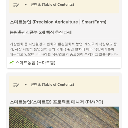
콘텐츠 (Table of Contents)
스마트농업 (Precision Agriculture | SmartFarm)
프로젝트 매니저(PM/PO)와 디지털 노마드 (출처 : Unsplash)
농림축산식품부 5개 핵심 추진 과제
디지털 노마드 (Digital Nomad)란 인터넷과 디지털 기술을 활용하
기상변화 등 자연환경의 변화와 환경친화적 농업, 개도국의 식량수요 증
여 장소에 구애받지 않고 일하는 사람을 의미합니다.
가, 시장 지향적 농업정책 등의 국제적 환경 변화에 따라 식량위기론이 
대두되고 있으며, 각 나라별 식량안보의 중요성이 부각되고 있습니다. 다
음은 농림축산식품부의 5개 핵심 추진 과제입니다.
프로젝트 매니저(PM/PO)
로서 다양한 프로젝트를 진행 관리를 해온 경
스마트농업 (스마트팜)
•
험으로서 프로젝트 매니저는 디지털 노마드라는 단어와 매우 어울리는 
식량안보 기반 구축 및 자율적 수급안정체계 정착 
단어가 아닐까란 생각을 합니다. 
동남아시아
 및 다양한 현장 등에서 인터
넷을 통해 업무를 처리하고 이제는 거의 모든 물건에 인터넷이 연결되는
정부, 지자체 예산안 편성 스케줄
사물 인터넷 (IoT)
 등이 흔해지는 시기에는 더욱이 디지털 노마드로서의 
콘텐츠 (Table of Contents)
삶에 대해서 생각해봐야할 것입니다. 개인적으로 디지털 노마드로서의 
노지 스마트농업
프로젝트 매니저의 장점과 단점에 대해서 이야기 해보도록 하겠습니다. 
스마트농업(스마트팜) 프로젝트 매니저 (PM/PO)