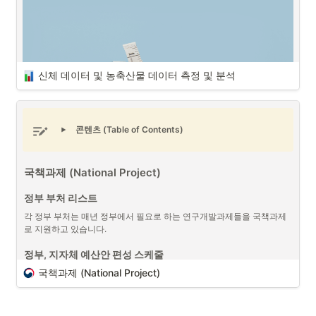
프로젝트 매니저 (PM/PO)는 회사 내에서 “작은 CEO (Mini-CEO)”라는 
별명이 있듯이, 하나에서 열까지 프로젝트에 연관된 수많은 일들을 진행
하게 되며, 매우 어려운 일 중에 하나입니다. 성공적인 프로젝트 매니저
가 되기 위해서는 다음과 같은 7가지 핵심 능력들이 필요합니다.
신체 데이터 및 농축산물 데이터 측정 및 분석
프로젝트 매니저 7가지 핵심 능력
No.
핵심 능력
세부 능력
콘텐츠 (Table of Contents)
1
리더쉽과 팀 관리 능력
동기 부여, 
2
전략적 사고
비전 설정, 
국책과제 (National Project)
신체 데이터 및 농축산물 데이터 측정 및 분석 (출처 : 
3
기획 및 관리 능력
프로젝트 관리
Unsplash)
정부 부처 리스트
4
커뮤니케이션 능력
명확한 의사
프로젝트 매니저 (PM/PO)
로서 프로젝트 연결된 
회계에 대한 데이터
와 
각 정부 부처는 매년 정부에서 필요로 하는 연구개발과제들을 국책과제
더불어 프로젝트에 따라 다양한 형태의 데이터를 다루게 되는 경우가 있
로 지원하고 있습니다.
5
기술적 이해
기술적 지식,
습니다. 이에 프로젝트 매니저는 데이터의 측정 기준 혹은 특징에 대해서 
이해하는 것이 중요한 부분 중에 하나입니다. 그 중에서 생명체들과 연관
정부, 지자체 예산안 편성 스케줄
6
문제 해결 및 분석 능력
분석 능력, 
된
데이터들을 측정 및 분석 활용
하는 것은 어려운 부분 중에 하나입니
국책과제 (National Project)
다. 측정 기준에 따라 데이터의 결과가 달라질 수 있기 때문입니다. 정확
7
고객 중심 사고
사용자 경험 (
한 데이터 수집과 
통계 분석 (정규 분포)
활용은 매우 중요한 역량 중에 
하나입니다. 