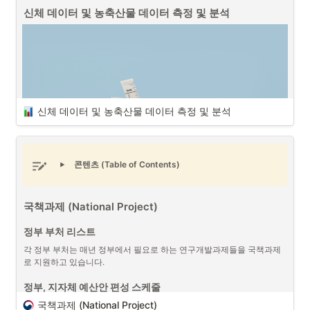
신체 데이터 및 농축산물 데이터 측정 및 분석
프로젝트 매니저 (PM/PO) (출처 : Unsplash)
프로젝트 매니저 (PM/PO)는 회사 내에서 “작은 CEO (Mini-CEO)”라는 
별명이 있듯이, 하나에서 열까지 프로젝트에 연관된 수많은 일들을 진행
하게 되며, 매우 어려운 일 중에 하나입니다. 성공적인 프로젝트 매니저
가 되기 위해서는 다음과 같은 7가지 핵심 능력들이 필요합니다.
신체 데이터 및 농축산물 데이터 측정 및 분석
프로젝트 매니저 7가지 핵심 능력
No.
핵심 능력
세부 능력
콘텐츠 (Table of Contents)
1
리더쉽과 팀 관리 능력
동기 부여, 
2
전략적 사고
비전 설정, 
국책과제 (National Project)
신체 데이터 및 농축산물 데이터 측정 및 분석 (출처 : 
3
기획 및 관리 능력
프로젝트 관리
Unsplash)
정부 부처 리스트
4
커뮤니케이션 능력
명확한 의사
프로젝트 매니저 (PM/PO)
로서 프로젝트 연결된 
회계에 대한 데이터
와 
각 정부 부처는 매년 정부에서 필요로 하는 연구개발과제들을 국책과제
더불어 프로젝트에 따라 다양한 형태의 데이터를 다루게 되는 경우가 있
로 지원하고 있습니다.
5
기술적 이해
기술적 지식,
습니다. 이에 프로젝트 매니저는 데이터의 측정 기준 혹은 특징에 대해서 
이해하는 것이 중요한 부분 중에 하나입니다. 그 중에서 생명체들과 연관
정부, 지자체 예산안 편성 스케줄
6
문제 해결 및 분석 능력
분석 능력, 
된
데이터들을 측정 및 분석 활용
하는 것은 어려운 부분 중에 하나입니
국책과제 (National Project)
다. 측정 기준에 따라 데이터의 결과가 달라질 수 있기 때문입니다. 정확