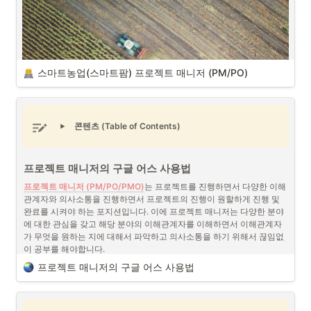
스마트농업(스마트팜) 프로젝트 매니저 (PM/PO)
콘텐츠 (Table of Contents)
프로젝트 매니저의 구글 어스 사용법
프로젝트 매니저 (PM/PO/PMO)
는 프로젝트를 진행하면서 다양한 이해
스마트농업(스마트팜) 프로젝트 매니저 (PM/PO) (출처 : 
관계자와 의사소통을 진행하면서 프로젝트의 진행이 원할하게 진행 및 
Unsplash)
완료를 시켜야 하는 포지션입니다. 이에 프로젝트 매니저는 다양한 분야
에 대한 관심을 갖고 해당 분야의 이해관계자를 이해하면서 이해관계자
스마트농업(스마트팜)
은
 IoT(사물인터넷)
, AI(인공지능), 빅데이터, 센서 
가 무엇을 원하는 지에 대해서 파악하고 의사소통을 하기 위해서 끊임없
기술 등을 활용하여 농작물 재배, 동물 사육, 식물 공장 등의 농업 활동을 
이 공부를 해야합니다.
자동화하고 최적화하는 시스템을 의미하며 스마트팜 프로젝트 매니저 
프로젝트 매니저의 구글 어스 사용법
(Smart Farm Project Manager)는 기획, 실행, 관리 및 최종 결과물에 대
한 책임을 지는 전문가로서 이러한 첨단 기술들을 농업에 효과적으로 도
체계적 관리와 시각화 - 구글 어스
입하여 생산성과 효율성을 극대화하는 역할을 합니다.