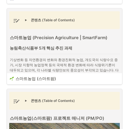
콘텐츠 (Table of Contents)
스마트농업 (Precision Agriculture | SmartFarm)
프로젝트 매니저(PM/PO)와 디지털 노마드 (출처 : Unsplash)
농림축산식품부 5개 핵심 추진 과제
디지털 노마드 (Digital Nomad)란 인터넷과 디지털 기술을 활용하
기상변화 등 자연환경의 변화와 환경친화적 농업, 개도국의 식량수요 증
여 장소에 구애받지 않고 일하는 사람을 의미합니다.
가, 시장 지향적 농업정책 등의 국제적 환경 변화에 따라 식량위기론이 
대두되고 있으며, 각 나라별 식량안보의 중요성이 부각되고 있습니다. 다
음은 농림축산식품부의 5개 핵심 추진 과제입니다.
프로젝트 매니저(PM/PO)
로서 다양한 프로젝트를 진행 관리를 해온 경
스마트농업 (스마트팜)
•
험으로서 프로젝트 매니저는 디지털 노마드라는 단어와 매우 어울리는 
식량안보 기반 구축 및 자율적 수급안정체계 정착 
단어가 아닐까란 생각을 합니다. 
동남아시아
 및 다양한 현장 등에서 인터
넷을 통해 업무를 처리하고 이제는 거의 모든 물건에 인터넷이 연결되는
정부, 지자체 예산안 편성 스케줄
사물 인터넷 (IoT)
 등이 흔해지는 시기에는 더욱이 디지털 노마드로서의 
콘텐츠 (Table of Contents)
삶에 대해서 생각해봐야할 것입니다. 개인적으로 디지털 노마드로서의 
임대형 스마트팜
프로젝트 매니저의 장점과 단점에 대해서 이야기 해보도록 하겠습니다. 
스마트농업(스마트팜) 프로젝트 매니저 (PM/PO)