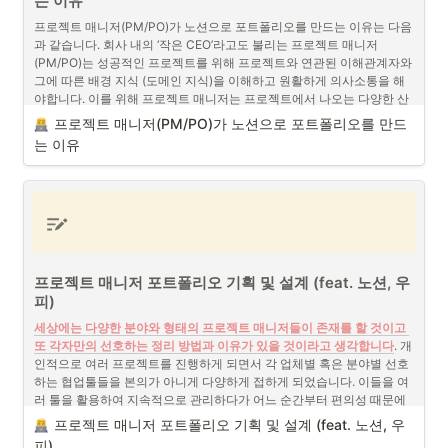
는 이유
피그마 (Figma), 깃허브 (Github) 등이 있습니다. 이러한 툴들은 앱이나 
프로젝트 매니저(PM/PO)가 노션으로 포트폴리오를 만드는 이유는 다음
웹을 개발하는 데 보다 쉽게 체계적으로 관리하고 시각화를 해서 프로젝
과 같습니다. 회사 내의 ‘작은 CEO’라고도 불리는 프로젝트 매니저
트 팀원들간의 의사소통을 원활하게 진행시킵니다.
(PM/PO)는 성공적인 프로젝트를 위해 프로젝트와 연관된 이해관계자와 
그에 따른 배경 지식 (도메인 지식)을 이해하고 원활하게 의사소통을 해
야합니다. 이를 위해 프로젝트 매니저는 프로젝트에서 나오는 다양한 산
출물들을 체계적으로 관리하고 진행해야합니다. 그렇기 때문에 프로젝
프로젝트 매니저(PM/PO)가 노션으로 포트폴리오를 만드
트 매니저는 다양한 협업툴을 공부하고 활용해야만 하는 운명입니다. 개
는 이유
인적으로 그동안 다양한 협업툴을 활용해왔지만 노션을 통해서 포트폴
리오를 만드는 이유는 다음과 같습니다. 
노션 사용자 1억명 (2024년 8월 기준)
노션 사용자 1억명 (2024년 8월 기준)
프로젝트 매니저 포트폴리오 기획 및 설계 (feat. 노션, 우
노션 사용자가 2024년 8월 기준 1억명을 돌파했다고 합니다. 프로젝트 
피)
매니저는 프로젝트를 진행하면서 항상 다양한 이해관계자와 원활하게 
세상에는 다양한 분야와 형태의 프로젝트 매니저들이 존재를 할 것이고 
의사소통을 하는 것을 고려해야합니다. 노션을 사용하는 인원 수가 많아
또 각자만의 선호하는 정리 방법과 이유가 있을 것이라고 생각합니다
. 개
지고 있다는 것은 노션을 활용한 프로젝트를 관리가 점점 더 원활해지고 
인적으로 여러 프로젝트를 진행하게 되면서 각 업체별 혹은 분야별 선호
있다는 이야기가 될 수 있습니다. 
하는 협업툴들을 본의가 아니게 다양하게 접하게 되었습니다. 이들을 여
러 툴을 활용하여 지속적으로 관리하다가 어느 순간부터 편의성 때문에 
개인적으로 현재는 노션(Notion)을 선호해서 쓰고 있습니다. 추후에 더 
프로젝트 매니저 포트폴리오 기획 및 설계 (feat. 노션, 우
좋은 관리툴이 나오면 옮기게 되지 않을까 싶기도 합니다. 
피)