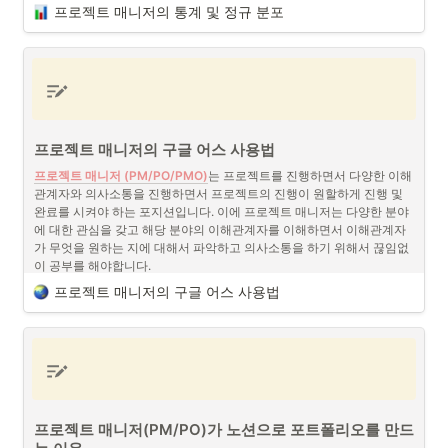
프로젝트 매니저의 통계 및 정규 분포
DIKW 피라미드
정규 분포 (
Normal distribution)
프로젝트 매니저의 데이터 분석과 7가지 핵심 능력 
표준 정규 분포 (출처 : 
위키피디아
)
정규 분포 (Normal distribution)는 일반적으로 데이터들을 다루는 분야
에서는 어김없이 나오는 이론으로 통계(
회계
, 
데이터 분석
 등)에 연관되
어 있다면 필수적으로 알아야 하는 부분 중에 하나입니다. 정규 분포는 
프로젝트 매니저의 구글 어스 사용법
기업의 재무 데이터를 분석하고 예측하는 데 도움이 됩니다.
프로젝트 매니저 (PM/PO/PMO)
는 프로젝트를 진행하면서 다양한 이해
관계자와 의사소통을 진행하면서 프로젝트의 진행이 원할하게 진행 및 
완료를 시켜야 하는 포지션입니다. 이에 프로젝트 매니저는 다양한 분야
에 대한 관심을 갖고 해당 분야의 이해관계자를 이해하면서 이해관계자
가 무엇을 원하는 지에 대해서 파악하고 의사소통을 하기 위해서 끊임없
이 공부를 해야합니다.
프로젝트 매니저의 구글 어스 사용법
체계적 관리와 시각화 - 구글 어스
프로젝트 매니저의 구글 어스 사용법 (출처 : 구글 어스)
프로젝트 매니저는 프로젝트를 관리하면서 가장 신경쓰는 것은 어떻게 
하면 가장 효과적으로 프로젝트 팀원들 사이에서 의사소통이 원활하게 
진행될 수 있을까에 대해서 고민합니다. 이러한 문제를 해결하기 위해서 
프로젝트 매니저(PM/PO)가 노션으로 포트폴리오를 만드
다양한 협업툴 서비스들이 등장하고 있습니다. 예를 들면 노션 (Notion), 