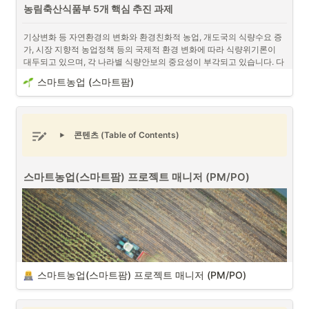
농림축산식품부 5개 핵심 추진 과제
디지털 노마드 (Digital Nomad)란 인터넷과 디지털 기술을 활용하
기상변화 등 자연환경의 변화와 환경친화적 농업, 개도국의 식량수요 증
여 장소에 구애받지 않고 일하는 사람을 의미합니다.
가, 시장 지향적 농업정책 등의 국제적 환경 변화에 따라 식량위기론이 
대두되고 있으며, 각 나라별 식량안보의 중요성이 부각되고 있습니다. 다
음은 농림축산식품부의 5개 핵심 추진 과제입니다.
프로젝트 매니저(PM/PO)
로서 다양한 프로젝트를 진행 관리를 해온 경
스마트농업 (스마트팜)
•
험으로서 프로젝트 매니저는 디지털 노마드라는 단어와 매우 어울리는 
식량안보 기반 구축 및 자율적 수급안정체계 정착 
단어가 아닐까란 생각을 합니다. 
동남아시아
 및 다양한 현장 등에서 인터
넷을 통해 업무를 처리하고 이제는 거의 모든 물건에 인터넷이 연결되는
사물 인터넷 (IoT)
 등이 흔해지는 시기에는 더욱이 디지털 노마드로서의 
콘텐츠 (Table of Contents)
삶에 대해서 생각해봐야할 것입니다. 개인적으로 디지털 노마드로서의 
프로젝트 매니저의 장점과 단점에 대해서 이야기 해보도록 하겠습니다. 
스마트농업(스마트팜) 프로젝트 매니저 (PM/PO)
스마트농업(스마트팜) 프로젝트 매니저 (PM/PO)