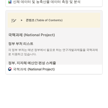
신체 데이터 및 농축산물 데이터 측정 및 분석
프로젝트 매니저 7가지 핵심 능력
No.
핵심 능력
세부 능력
콘텐츠 (Table of Contents)
1
리더쉽과 팀 관리 능력
동기 부여, 
2
전략적 사고
비전 설정, 
국책과제 (National Project)
신체 데이터 및 농축산물 데이터 측정 및 분석 (출처 : 
3
기획 및 관리 능력
프로젝트 관리
Unsplash)
정부 부처 리스트
4
커뮤니케이션 능력
명확한 의사
프로젝트 매니저 (PM/PO)
로서 프로젝트 연결된 
회계에 대한 데이터
와 
각 정부 부처는 매년 정부에서 필요로 하는 연구개발과제들을 국책과제
더불어 프로젝트에 따라 다양한 형태의 데이터를 다루게 되는 경우가 있
로 지원하고 있습니다.
5
기술적 이해
기술적 지식,
습니다. 이에 프로젝트 매니저는 데이터의 측정 기준 혹은 특징에 대해서 
이해하는 것이 중요한 부분 중에 하나입니다. 그 중에서 생명체들과 연관
정부, 지자체 예산안 편성 스케줄
6
문제 해결 및 분석 능력
분석 능력, 
된
데이터들을 측정 및 분석 활용
하는 것은 어려운 부분 중에 하나입니
국책과제 (National Project)
다. 측정 기준에 따라 데이터의 결과가 달라질 수 있기 때문입니다. 정확
7
고객 중심 사고
사용자 경험 (
한 데이터 수집과 
통계 분석 (정규 분포)
활용은 매우 중요한 역량 중에 
하나입니다. 
프로젝트 매니저로서 다양한 데이터들을 다루었지만, 여기서는 신체 측
정 데이터의 특징과 축산, 작물 관련된 데이터에 대한 특징에 대해서 이
야기해보도록 하겠습니다. 