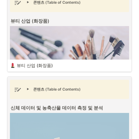
콘텐츠 (Table of Contents)
유통 물류 이커머스 (출처 : Unsplash)
뷰티 산업 (화장품)
동남아시아 유통 물류 이커머스 (출처 : Unsplash)
유통 물류 이커머스는 현대 비즈니스의 핵심 요소이며 제품이 제조사에
서 소비자에게 전달되는 전 과정을 포함하고 있습니다. 이 과정들은 
데이
동남아시아 유통 물류 이커머스는 
동남아시아
에서의 사업을 설명하는 
터 분석
을 기반으로 효율적이고 효과적으로 운영을 하고 있으며 이를 통
중요한 키워드 중에 하나라고 생각합니다. 
프로젝트 매니저 (PM/PO)
로
해서 기업의 비용 절감과 고객에게는 좋은 고객 경험을 전달할 수 있습니
서 동남아시아에서 
유통 물류 이커머스
 프로젝트 진행시 고려해야할 부
다. 
프로젝트 매니저 (PM/PO)
는 비즈니스의 핵심 요소이자 기본 요소인 
분을 아래와 같이 정리해보겠습니다.
유통 물류 이커머스 관련된 내용들을 숙지하고 있는 것이 성공적인 프로
젝트를 진행하는 데 도움이 됩니다.   
뷰티 산업 (화장품)
일단 동남아시아 시장은 높은 경제 성장률과 젊은 인구와 모바일 사용자
들이 많다는 점으로 모든 면에서 매력적인 시장이며 온라인 쇼핑 이용자
가 급증하고 있다는 부분은 기업들에게 매우 희망적인 부분입니다. 동남
1. 유통 (Distribution)
아시아의 도심지역들은 일정부분 발전하고 있지만 어떠한 지역들은 한
유통
은 제품이 생산지에서 소비자에게 전달되는 모든 과정을 포함하며, 
국의 80년대 90년대의 생활상을 유지하고 있는 곳들이 있을 정도로 빈
콘텐츠 (Table of Contents)
유통 채널과 유통 전략등이 이 부분에 포함됩니다. 유통 채널에는 크게 
부의 격차가 큰 곳이기도 합니다.
온라인과 오프라인으로 나눌 수 있습니다. 유통 전략은 직접 및 간접 유
통 등을 활용할 수 있으며, 이것들은 제품의 브랜드 및 마케팅 전략에도 
신체 데이터 및 농축산물 데이터 측정 및 분석
영향을 끼칠 수 있습니다.
뷰티 산업 (화장품) (출처 : Unsplash)
동남아시아
에서 한국 화장품에 대한 수요는 최근 몇 년간 꾸준히 증가하
고 있습니다. K-Beauty로 알려진 한국 화장품 산업은 그 품질과 혁신적
인 제품, 그리고 한국 연예인들이 사용하는 제품이라는 이미지 덕분에 큰 
인기를 얻고 있습니다. 아래에 동남아시아에서 한국 화장품에 대한 수요