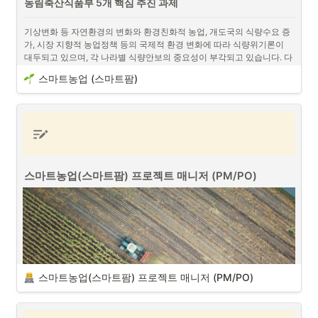
농림축산식품부 5개 핵심 추진 과제
디지털 노마드 (Digital Nomad)란 인터넷과 디지털 기술을 활용하
기상변화 등 자연환경의 변화와 환경친화적 농업, 개도국의 식량수요 증
여 장소에 구애받지 않고 일하는 사람을 의미합니다.
가, 시장 지향적 농업정책 등의 국제적 환경 변화에 따라 식량위기론이 
대두되고 있으며, 각 나라별 식량안보의 중요성이 부각되고 있습니다. 다
음은 농림축산식품부의 5개 핵심 추진 과제입니다.
프로젝트 매니저(PM/PO)
로서 다양한 프로젝트를 진행 관리를 해온 경
스마트농업 (스마트팜)
•
험으로서 프로젝트 매니저는 디지털 노마드라는 단어와 매우 어울리는 
식량안보 기반 구축 및 자율적 수급안정체계 정착 
단어가 아닐까란 생각을 합니다. 
동남아시아
 및 다양한 현장 등에서 인터
넷을 통해 업무를 처리하고 이제는 거의 모든 물건에 인터넷이 연결되는
사물 인터넷 (IoT)
 등이 흔해지는 시기에는 더욱이 디지털 노마드로서의 
삶에 대해서 생각해봐야할 것입니다. 개인적으로 디지털 노마드로서의 
프로젝트 매니저의 장점과 단점에 대해서 이야기 해보도록 하겠습니다. 
스마트농업(스마트팜) 프로젝트 매니저 (PM/PO)
스마트농업(스마트팜) 프로젝트 매니저 (PM/PO)