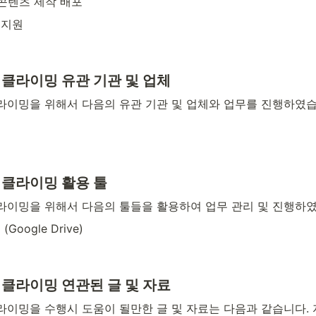
 콘텐츠 제작 배포
 지원
 클라이밍 유관 기관 및 업체
라이밍을 위해서 다음의 유관 기관 및 업체와 업무를 진행하였습
 클라이밍 활용 툴
라이밍을 위해서 다음의 툴들을 활용하여 업무 관리 및 진행하
oogle Drive)
 클라이밍 연관된 글 및 자료
라이밍을 수행시 도움이 될만한 글 및 자료는 다음과 같습니다. 