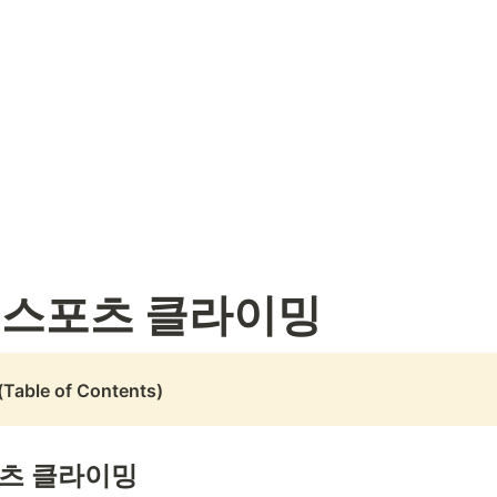
 스포츠 클라이밍
able of Contents)
츠 클라이밍