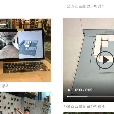
라오스 스포츠 클라이밍 2
밍 3
라오스 스포츠 클라이밍 4