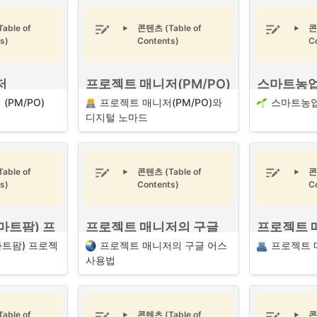
ble of 
콘텐츠 (Table of 
콘
s)
Contents)
C
 
프로젝트 매니저(PM/PO)
스마트농업 (
와 디지털 노마드
Agriculture
(PM/PO)
프로젝트 매니저(PM/PO)와 
스마트농업
SmartFar
디지털 노마드
PO) (출처 : 
프로젝트 매니저(PM/PO)와 디지
털 노마드 (출처 : Unsplash)
농림축산식품부
과제
PO)는 회사 내에
ble of 
콘텐츠 (Table of 
콘
CEO)”라는 별명
디지털 노마드 (Digital Nomad)
s)
Contents)
C
열까지 프로젝트
기상변화 등 자
란 인터넷과 디지털 기술을 활용
을 진행하게 되
화적 농업, 개도
하여 장소에 구애받지 않고 일하
에 하나입니다. 성
장 지향적 농업정
는 사람을 의미합니다.
저가 되기 위해서
변화에 따라 식
마트팜) 프
프로젝트 매니저의 구글 
프로젝트 
 핵심 능력들이 필
으며, 각 나라별
PM/PO)
어스 사용법
니티
트팜) 프로젝
프로젝트 매니저의 구글 어스 
프로젝트 
부각되고 있습니
프로젝트 매니저(PM/PO)
로서 다양한 
)
사용법
품부의 5개 핵심
프로젝트 매니저 (PM/PO/PMO)
는 프
) 프로젝트 
프로젝트 매니
프로젝트를 진행 관리를 해온 경험으로
로젝트를 진행하면서 다양한 이해관계
서 프로젝트 매니저는 디지털 노마드라
•
처 : 
처 : Unsplash
식량안보 기
자와 의사소통을 진행하면서 프로젝트
7가지 핵심 능
는 단어와 매우 어울리는 단어가 아닐
급안정체계
의 진행이 원할하게 진행 및 완료를 시
다양한 이해관계
까란 생각을 합니다. 
동남아시아
 및 다
켜야 하는 포지션입니다. 이에 프로젝
ble of 
콘텐츠 (Table of 
콘
서 프로젝트를 
은
 IoT(사물인터