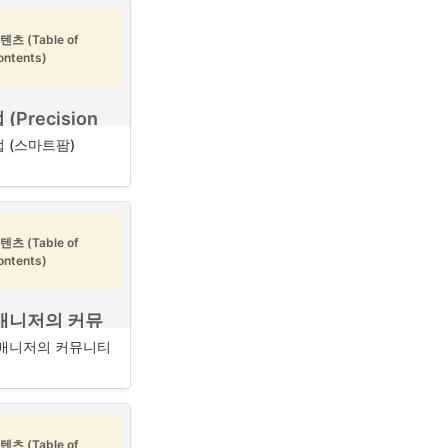
텐츠 (Table of 
ontents)
Precision 
 | 
 (스마트팜)
m)
 5개 핵심 추진 
텐츠 (Table of 
ontents)
연환경의 변화와 환경친
국의 식량수요 증가, 시
책 등의 국제적 환경 
량위기론이 대두되고 있
매니저의 커뮤
 식량안보의 중요성이 
매니저의 커뮤니티
다. 다음은 농림축산식
 추진 과제입니다.
저의 커뮤니티 (출
)
반 구축 및 자율적 수
 정착 
자와 의사소통을 통해
텐츠 (Table of 
진행 및 관리하는
프로